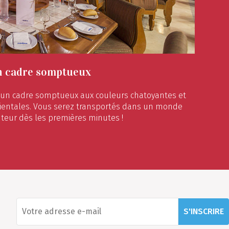
n cadre somptueux
s un cadre somptueux aux couleurs chatoyantes et
rientales. Vous serez transportés dans un monde
teur dès les premières minutes !
S'INSCRIRE