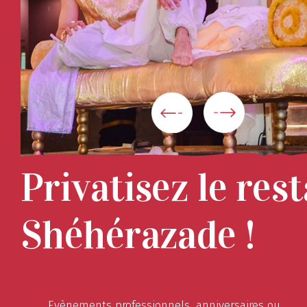
Privatisez le res
Shéhérazade !
Evènements professionnels, anniversaires ou