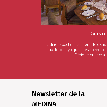
Dans u
Le diner spectacle se déroule dan
aux décors typiques des soirées o
féérique et enchan
Newsletter de la
MEDINA