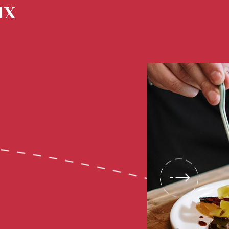
ux
next