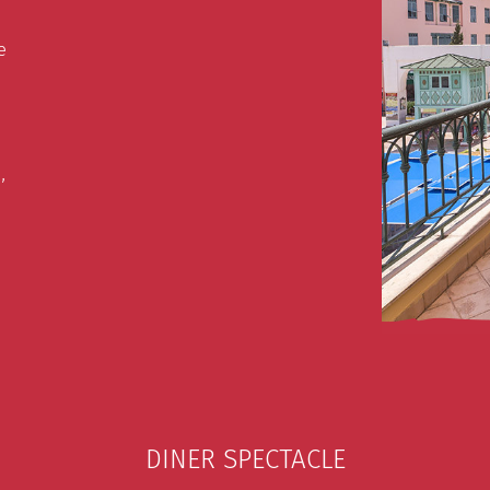
e
next
,
DINER SPECTACLE