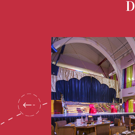
D
prev