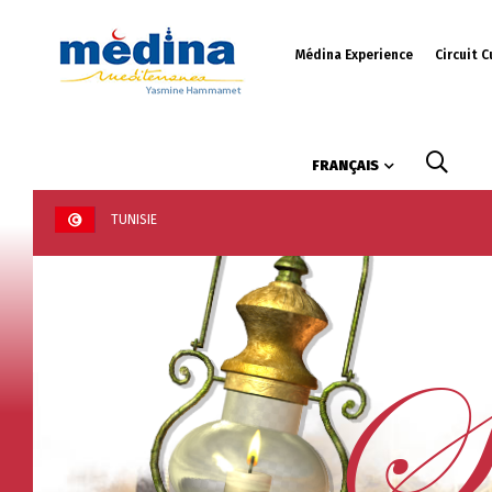
Médina Experience
Circuit C
Monum
FRANÇAIS
TUNISIE
Sh